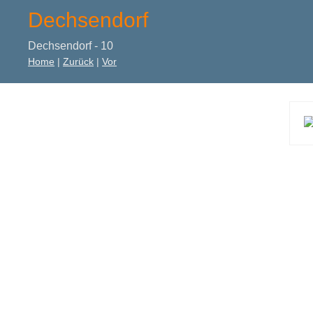
Dechsendorf
Dechsendorf - 10
Home
|
Zurück
|
Vor