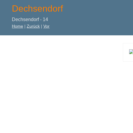
Dechsendorf
Dechsendorf - 14
Home
|
Zurück
|
Vor