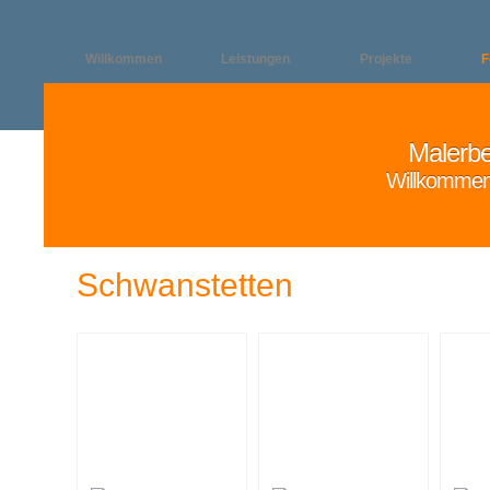
Willkommen
Leistungen
Projekte
F
Malerbe
Willkommen
Schwanstetten